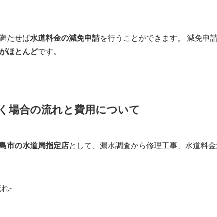
満たせば
水道料金の減免申請
を行うことができます。 減免申
がほとんど
です。
だく場合の流れと費用について
島市の水道局指定店
として、漏水調査から修理工事、水道料金
れ-