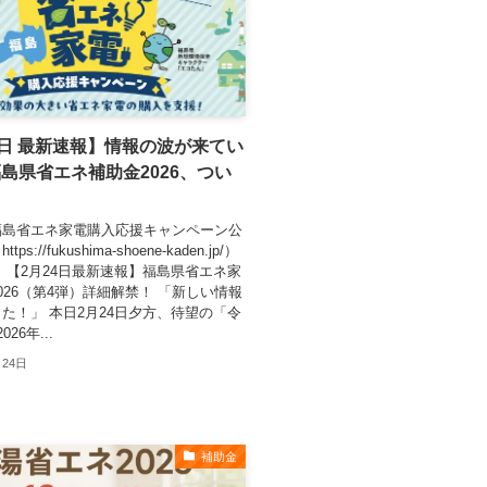
4日 最新速報】情報の波が来てい
島県省エネ補助金2026、つい
！
福島省エネ家電購入応援キャンペーン公
ps://fukushima-shoene-kaden.jp/）
 【2月24日最新速報】福島県省エネ家
026（第4弾）詳細解禁！ 「新しい情報
た！」 本日2月24日夕方、待望の「令
26年...
月24日
補助金