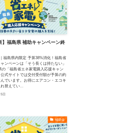
更新】福島県 補助キャンペーン終
！
6月｜福島県内限定 予算38%消化！福島省
キャンペーンは「そう長くは持たない」
県の「福島省エネ家電購入応援キャン
。公式サイトでは交付受付額が予算の約
進んでいます。お得にエアコン・エコキ
れ替えてい...
月5日
補助金