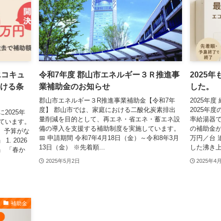
エコキュ
令和7年度 郡山市エネルギー３Ｒ推進事
2025
受ける条
業補助金のお知らせ
した。
郡山市エネルギー３R推進事業補助金【令和7年
2025年
度】 郡山市では、家庭における二酸化炭素排出
2025年
2025年
量削減を目的として、再エネ・省エネ・蓄エネ設
率給湯器
っています。
備の導入を支援する補助制度を実施しています。
の補助金が
、予算がな
📅 申請期間 令和7年4月18日（金）～令和8年3月
万円／台 
. 2026
13日（金） ※先着順...
した沸き上
」 「春か
2025年5月2日
2025年4
補助金