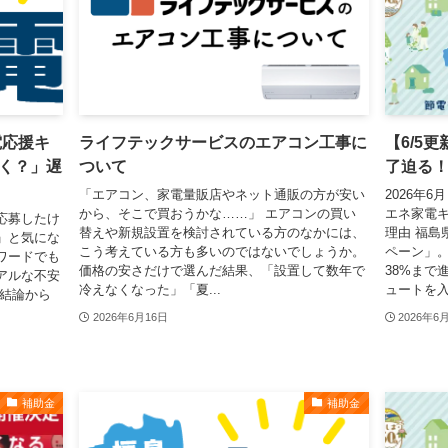
電応援キ
ライフテックサービスのエアコン工事に
【6/5
く？」遅
ついて
了迫る
「エアコン、家電量販店やネット通販の方が安い
2026年
から、そこで買おうかな……」 エアコンの買い
エネ家電
応募したけ
替えや新規設置を検討されている方のなかには、
理由 福島
」と気にな
こう考えている方も多いのではないでしょうか。
ペーン」
ワードでも
価格の安さだけで選んだ結果、「設置して数年で
38%まで
アルな不安
冷えなくなった」「夏...
ュートを入
 結論から
2026年6月16日
2026年6
補助金
補助金