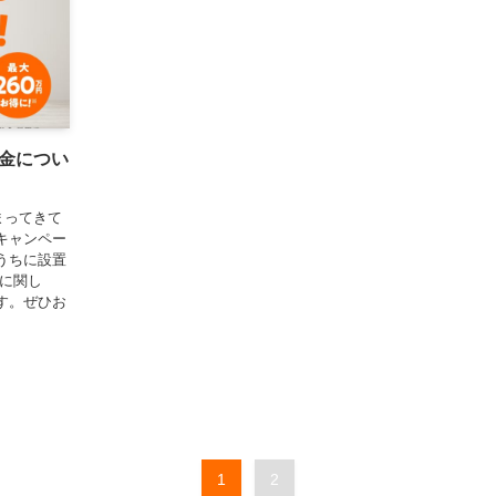
金につい
まってきて
キャンペー
うちに設置
金に関し
す。ぜひお
1
2