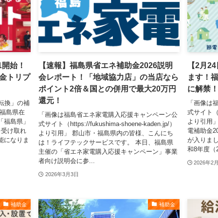
1開始！
【速報】福島県省エネ補助金2026説明
【2月2
金トリプ
会レポート！「地域協力店」の当店なら
ます！福
ポイント2倍＆国との併用で最大20万円
に解禁
還元！
転換」の補
「画像は
、福島県在
式サイト（htt
「画像は福島省エネ家電購入応援キャンペーン公
「福島県」
より引用」
式サイト（https://fukushima-shoene-kaden.jp/）
を受け取れ
電補助金2
より引用」 郡山市・福島県内の皆様、こんにち
能になりま
が入りまし
は！ライフテックサービスです。 本日、福島県
和8年度（20
主催の「省エネ家電購入応援キャンペーン」事業
者向け説明会に参...
2026年2
2026年3月3日
補助金
補助金